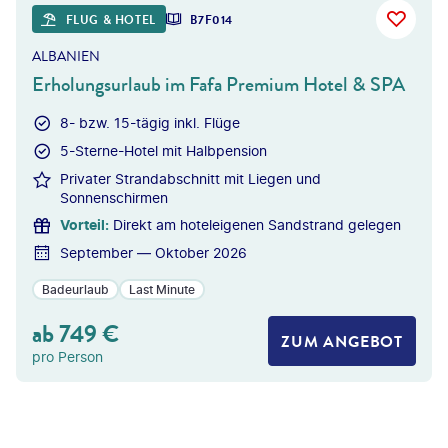
©
dmbaker - gty
FLUG & HOTEL
B7F014
ALBANIEN
Erholungsurlaub im Fafa Premium Hotel & SPA
8- bzw. 15-tägig inkl. Flüge
5-Sterne-Hotel mit Halbpension
Privater Strandabschnitt mit Liegen und
Sonnenschirmen
Vorteil
:
Direkt am hoteleigenen Sandstrand gelegen
September — Oktober 2026
Badeurlaub
Last Minute
ab
749
€
ZUM ANGEBOT
pro Person