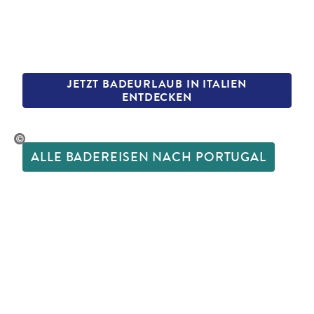
JETZT BADEURLAUB IN ITALIEN
ENTDECKEN
uergen Sack-gty
ALLE BADEREISEN NACH PORTUGAL