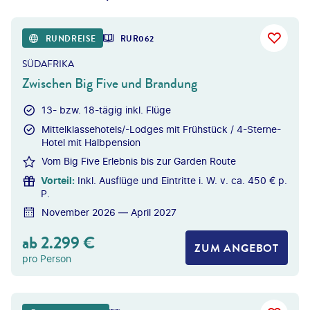
RUNDREISE
RUR062
SÜDAFRIKA
Zwischen Big Five und Brandung
13- bzw. 18-tägig inkl. Flüge
Mittelklassehotels/-Lodges mit Frühstück / 4-Sterne-
Hotel mit Halbpension
Vom Big Five Erlebnis bis zur Garden Route
Vorteil
:
Inkl. Ausflüge und Eintritte i. W. v. ca. 450 € p.
P.
November 2026 — April 2027
ab
2.299
€
ZUM ANGEBOT
pro Person
©
Photofex - gty