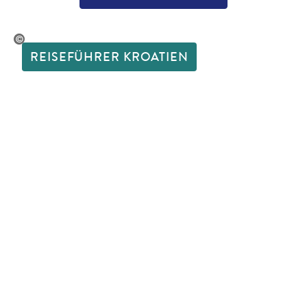
Ihor Pasternak
REISEFÜHRER KROATIEN