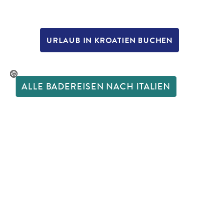
URLAUB IN KROATIEN BUCHEN
 Varanishcha - gty
ALLE BADEREISEN NACH ITALIEN