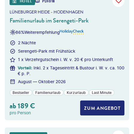
HOTEL
PDI018
LÜNEBURGER HEIDE - HODENHAGEN
Familienurlaub im Serengeti-Park
86%
Weiterempfehlung
2 Nächte
Serengeti-Park mit Frühstück
1 x Verzehrgutschein i. W. v. 20 € pro Unterkunft
Vorteil
:
Inkl. 2 x Tageseintritt & Bustour i. W. v. ca. 100
€ p. P.
August — Oktober 2026
Bestseller
Familienurlaub
Kurzurlaub
Last Minute
ab
189
€
ZUM ANGEBOT
pro Person
erxes Longhand - gty