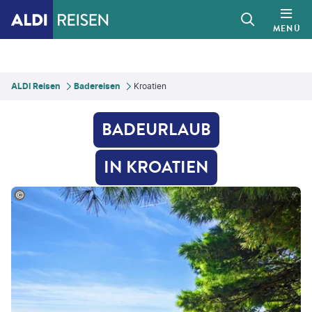
MENÜ
ALDI Reisen
Badereisen
Kroatien
BADEURLAUB
IN KROATIEN
334-stock.adobe.com