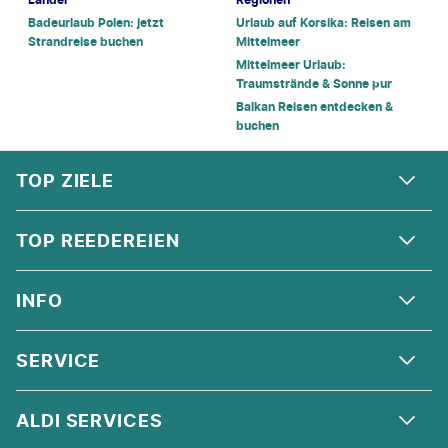
Badeurlaub Polen: jetzt
Urlaub auf Korsika: Reisen am
Strandreise buchen
Mittelmeer
Mittelmeer Urlaub:
Traumstrände & Sonne pur
Balkan Reisen entdecken &
buchen
FOOTER
Footer navigation
TOP ZIELE
ALPEN
TOP REEDEREIEN
ANDALUSIEN
COSTA KREUZFAHRTEN
INFO
SKANDINAVIEN
MSC CRUISES
ORIENT
ÜBER UNS
SERVICE
CELEBRITY CRUISES
NORDSEE
QUALITÄT
HOLLAND AMERICA LINE
KONTAKT
ALDI SERVICES
KORSIKA
AGB