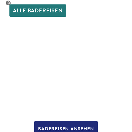
breslavtsev_iStock
ALLE BADEREISEN
BADEREISEN ANSEHEN