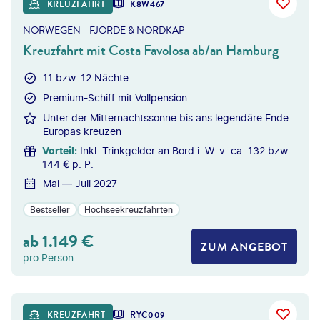
KREUZFAHRT
K8W467
NORWEGEN - FJORDE & NORDKAP
Kreuzfahrt mit Costa Favolosa ab/an Hamburg
11 bzw. 12 Nächte
Premium-Schiff mit Vollpension
Unter der Mitternachtssonne bis ans legendäre Ende
Europas kreuzen
Vorteil
:
Inkl. Trinkgelder an Bord i. W. v. ca. 132 bzw.
144 € p. P.
Mai — Juli 2027
Bestseller
Hochseekreuzfahrten
ab
1.149
€
ZUM ANGEBOT
pro Person
©
Givaga
KREUZFAHRT
RYC009