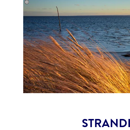
©Patryk_Kosmider - gty
STRANDI