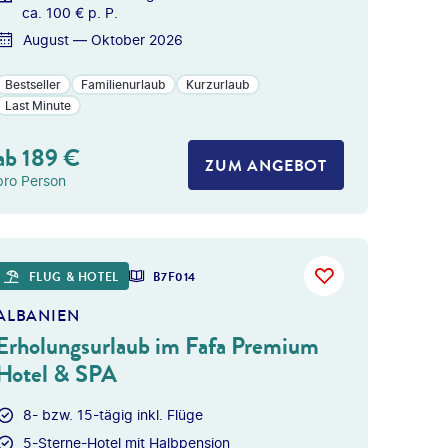
ca. 100 € p. P.
August — Oktober 2026
Bestseller
Familienurlaub
Kurzurlaub
Last Minute
ab
189
€
ZUM ANGEBOT
pro Person
 gty
FLUG & HOTEL
B7F014
ALBANIEN
Erholungsurlaub im Fafa Premium
Hotel & SPA
8- bzw. 15-tägig inkl. Flüge
5-Sterne-Hotel mit Halbpension