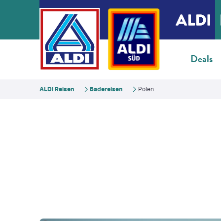
Deals
ALDI Reisen
Badereisen
Polen