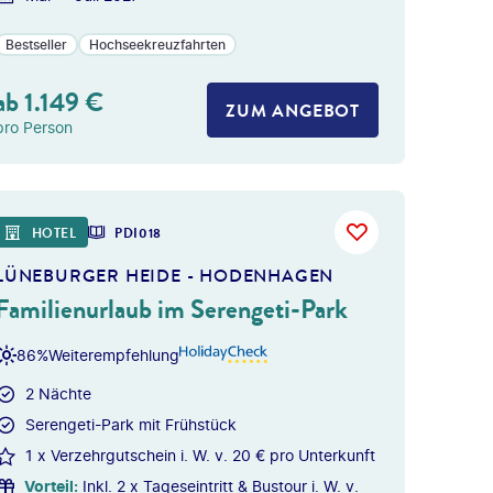
Bestseller
Hochseekreuzfahrten
ab
1.149
€
ZUM ANGEBOT
pro Person
HOTEL
PDI018
LÜNEBURGER HEIDE - HODENHAGEN
Familienurlaub im Serengeti-Park
86%
Weiterempfehlung
2 Nächte
Serengeti-Park mit Frühstück
1 x Verzehrgutschein i. W. v. 20 € pro Unterkunft
Vorteil
:
Inkl. 2 x Tageseintritt & Bustour i. W. v.