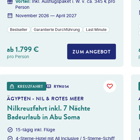
Vorteil
:
Inkl. Ausflugspaket i. W. v. ca. 345 € pro
Person
November 2026 — April 2027
Bestseller
Garantierte Durchführung
Last Minute
ab
1.799
€
ZUM ANGEBOT
pro Person
s Longhand - gty
©
dmbaker -
KREUZFAHRT
RYN054
ÄGYPTEN - NIL & ROTES MEER
Nilkreuzfahrt inkl. 7 Nächte
Badeurlaub in Abu Soma
15-tägig inkl. Flüge
4-Sterne-Hotel mit All Inclusive / 5-Sterne-Schiff