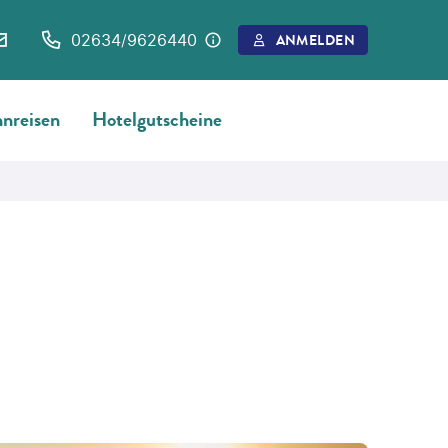
02634/9626440
ANMELDEN
nreisen
Hotelgutscheine