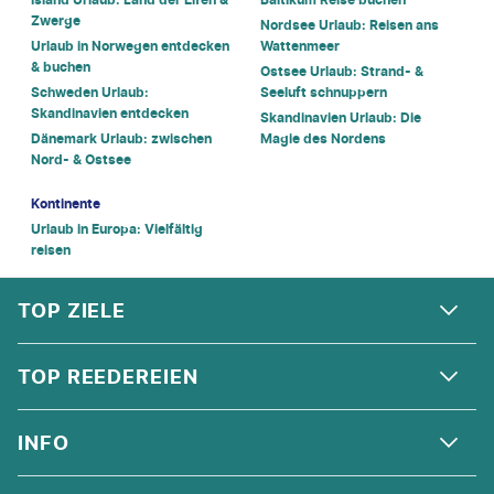
Zwerge
Nordsee Urlaub: Reisen ans
Urlaub in Norwegen entdecken
Wattenmeer
& buchen
Ostsee Urlaub: Strand- &
Schweden Urlaub:
Seeluft schnuppern
Skandinavien entdecken
Skandinavien Urlaub: Die
Dänemark Urlaub: zwischen
Magie des Nordens
Nord- & Ostsee
Kontinente
Urlaub in Europa: Vielfältig
reisen
FOOTER
Footer navigation
TOP ZIELE
ALPEN
TOP REEDEREIEN
ANDALUSIEN
COSTA KREUZFAHRTEN
INFO
SKANDINAVIEN
MSC CRUISES