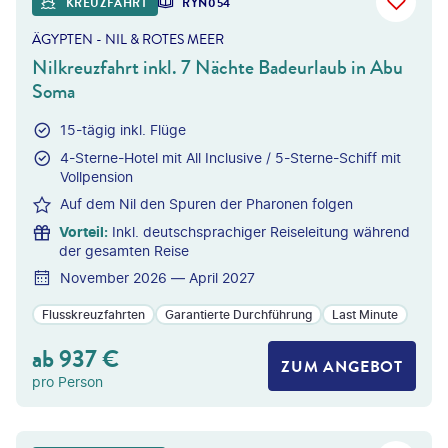
KREUZFAHRT
RYN054
ÄGYPTEN - NIL & ROTES MEER
Nilkreuzfahrt inkl. 7 Nächte Badeurlaub in Abu
Soma
15-tägig inkl. Flüge
4-Sterne-Hotel mit All Inclusive / 5-Sterne-Schiff mit
Vollpension
Auf dem Nil den Spuren der Pharonen folgen
Vorteil
:
Inkl. deutschsprachiger Reiseleitung während
der gesamten Reise
November 2026 — April 2027
Flusskreuzfahrten
Garantierte Durchführung
Last Minute
ab
937
€
ZUM ANGEBOT
pro Person
©
dmbaker - gty