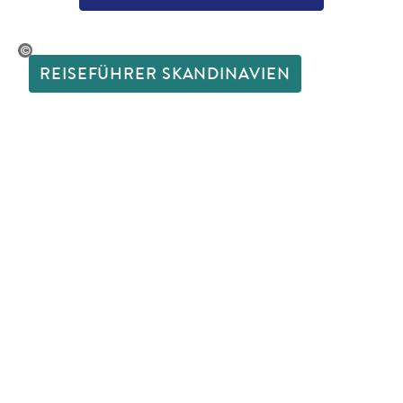
udio - shutterstock
REISEFÜHRER SKANDINAVIEN