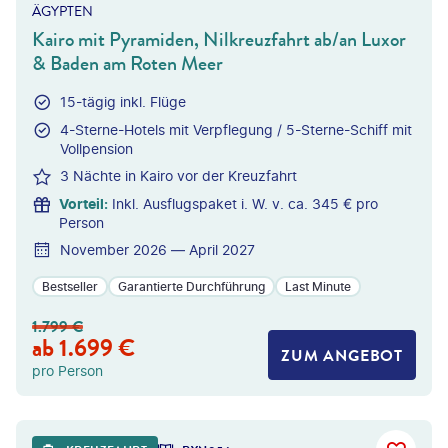
ÄGYPTEN
Kairo mit Pyramiden, Nilkreuzfahrt ab/an Luxor
& Baden am Roten Meer
15-tägig inkl. Flüge
4-Sterne-Hotels mit Verpflegung / 5-Sterne-Schiff mit
Vollpension
3 Nächte in Kairo vor der Kreuzfahrt
Vorteil
:
Inkl. Ausflugspaket i. W. v. ca. 345 € pro
Person
November 2026 — April 2027
Bestseller
Garantierte Durchführung
Last Minute
1.799
€
ab
1.699
€
ZUM ANGEBOT
pro Person
erxes Longhand - gty