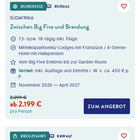
RUNDREISE
RUR062
SÜDAFRIKA
Zwischen Big Five und Brandung
13- bzw. 18-tägig inkl. Flüge
Mittelklassehotels/-Lodges mit Frühstück / 4-Sterne-
Hotel mit Halbpension
Vom Big Five Erlebnis bis zur Garden Route
Vorteil
:
Inkl. Ausflüge und Eintritte i. W. v. ca. 450 € p.
P.
November 2026 — April 2027
2.299
€
ab
2.199
€
ZUM ANGEBOT
pro Person
©
Photofex - gty
KREUZFAHRT
K8W467