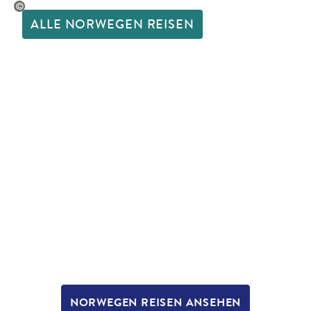
Elena-studio-gty
ALLE NORWEGEN REISEN
NORWEGEN REISEN ANSEHEN