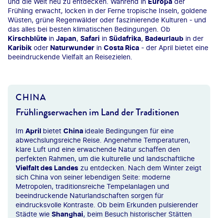
und die Welt neu zu entdecken. Während in
Europa
der
Frühling erwacht, locken in der Ferne tropische Inseln, goldene
Wüsten, grüne Regenwälder oder faszinierende Kulturen - und
das alles bei besten klimatischen Bedingungen. Ob
Kirschblüte
in
Japan
,
Safari
in
Südafrika
,
Badeurlaub
in der
Karibik
oder
Naturwunder
in
Costa Rica
- der April bietet eine
beeindruckende Vielfalt an Reisezielen.
CHINA
Frühlingserwachen im Land der Traditionen
Im
April
bietet
China
ideale Bedingungen für eine
abwechslungsreiche Reise. Angenehme Temperaturen,
klare Luft und eine erwachende Natur schaffen den
perfekten Rahmen, um die kulturelle und landschaftliche
Vielfalt des Landes
zu entdecken. Nach dem Winter zeigt
sich China von seiner lebendigen Seite: moderne
Metropolen, traditionsreiche Tempelanlagen und
beeindruckende Naturlandschaften sorgen für
eindrucksvolle Kontraste. Ob beim Erkunden pulsierender
Städte wie
Shanghai
, beim Besuch historischer Stätten