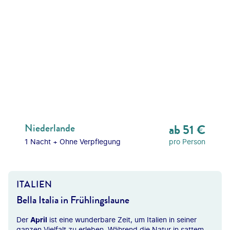
Niederlande
ab
51
€
1 Nacht
+
Ohne Verpflegung
pro Person
ITALIEN
Bella Italia in Frühlingslaune
Der
April
ist eine wunderbare Zeit, um Italien in seiner
ganzen Vielfalt zu erleben. Während die Natur in sattem