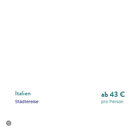
Italien
ab
43
€
Städtereise
pro Person
BONDART - gty