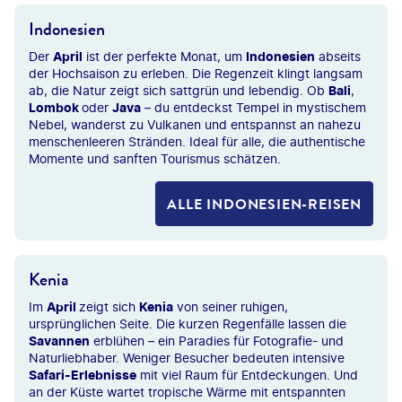
Indonesien
Der
April
ist der perfekte Monat, um
Indonesien
abseits
der Hochsaison zu erleben. Die Regenzeit klingt langsam
ab, die Natur zeigt sich sattgrün und lebendig. Ob
Bali
,
Lombok
oder
Java
– du entdeckst Tempel in mystischem
Nebel, wanderst zu Vulkanen und entspannst an nahezu
menschenleeren Stränden. Ideal für alle, die authentische
Momente und sanften Tourismus schätzen.
ALLE INDONESIEN-REISEN
©1001slide-gty
Kenia
Im
April
zeigt sich
Kenia
von seiner ruhigen,
ursprünglichen Seite. Die kurzen Regenfälle lassen die
Savannen
erblühen – ein Paradies für Fotografie- und
Naturliebhaber. Weniger Besucher bedeuten intensive
Safari-Erlebnisse
mit viel Raum für Entdeckungen. Und
an der Küste wartet tropische Wärme mit entspannten