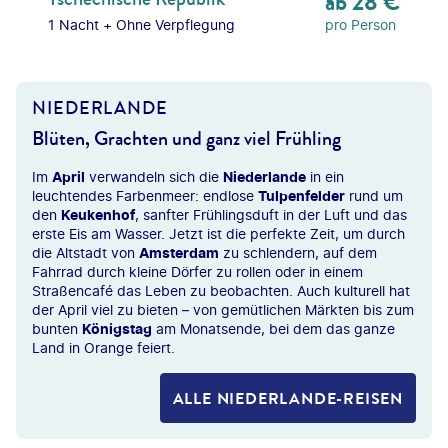
ab
28
€
1 Nacht
+
Ohne Verpflegung
pro Person
NIEDERLANDE
Blüten, Grachten und ganz viel Frühling
Im
April
verwandeln sich die
Niederlande
in ein
leuchtendes Farbenmeer: endlose
Tulpenfelder
rund um
den
Keukenhof
, sanfter Frühlingsduft in der Luft und das
erste Eis am Wasser. Jetzt ist die perfekte Zeit, um durch
die Altstadt von
Amsterdam
zu schlendern, auf dem
Fahrrad durch kleine Dörfer zu rollen oder in einem
Straßencafé das Leben zu beobachten. Auch kulturell hat
der April viel zu bieten – von gemütlichen Märkten bis zum
bunten
Königstag
am Monatsende, bei dem das ganze
Land in Orange feiert.
ALLE NIEDERLANDE-REISEN