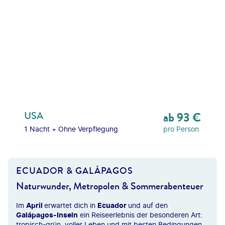
USA
ab
93
€
1 Nacht
+
Ohne Verpflegung
pro Person
ECUADOR & GALÁPAGOS
Naturwunder, Metropolen & Sommerabenteuer
Im
April
erwartet dich in
Ecuador
und auf den
Galápagos-Inseln
ein Reiseerlebnis der besonderen Art:
tropisch-grün, voller Leben und mit besten Bedingungen