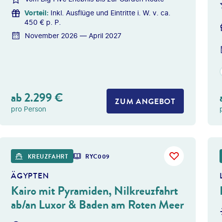
Vorteil
:
Inkl. Ausflüge und Eintritte i. W. v. ca.
450 € p. P.
November 2026 — April 2027
ab
2.299
€
ZUM ANGEBOT
pro Person
Givaga
KREUZFAHRT
RYC009
ÄGYPTEN
Kairo mit Pyramiden, Nilkreuzfahrt
ab/an Luxor & Baden am Roten Meer