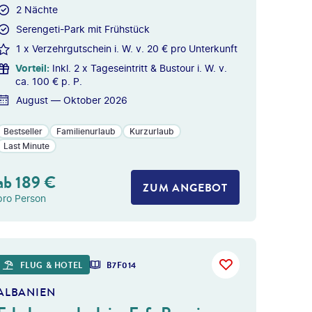
2 Nächte
Serengeti-Park mit Frühstück
1 x Verzehrgutschein i. W. v. 20 € pro Unterkunft
Vorteil
:
Inkl. 2 x Tageseintritt & Bustour i. W. v.
ca. 100 € p. P.
August — Oktober 2026
Bestseller
Familienurlaub
Kurzurlaub
Last Minute
ab
189
€
ZUM ANGEBOT
pro Person
 gty
FLUG & HOTEL
B7F014
ALBANIEN