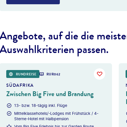
Angebote, auf die die meiste
Auswahlkriterien passen.
©
Photofex -
RUNDREISE
RUR062
SÜDAFRIKA
Zwischen Big Five und Brandung
13- bzw. 18-tägig inkl. Flüge
Mittelklassehotels/-Lodges mit Frühstück / 4-
Sterne-Hotel mit Halbpension
Vom Big Five Erlebnis bis zur Garden Route