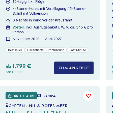
15-tägig inkl. Flüge
4-Sterne-Hotels mit Verpflegung / 5-Sterne-
Schiff mit Vollpension
3 Nächte in Kairo vor der Kreuzfahrt
Vorteil
:
Inkl. Ausflugspaket i. W. v. ca. 345 € pro
Person
November 2026 — April 2027
Bestseller
Garantierte Durchführung
Last Minute
ab
1.799
€
ZUM ANGEBOT
pro Person
s Longhand - gty
©
dmbaker -
KREUZFAHRT
RYN054
ÄGYPTEN - NIL & ROTES MEER