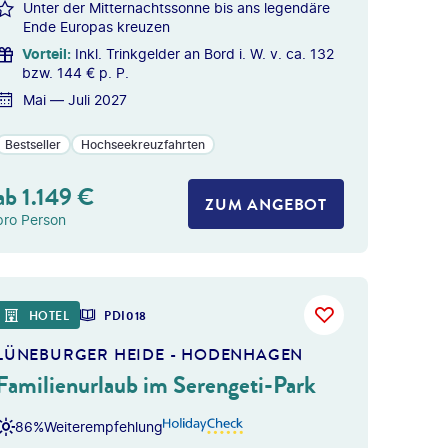
Unter der Mitternachtssonne bis ans legendäre
Ende Europas kreuzen
Vorteil
:
Inkl. Trinkgelder an Bord i. W. v. ca. 132
bzw. 144 € p. P.
Mai — Juli 2027
Bestseller
Hochseekreuzfahrten
ab
1.149
€
ZUM ANGEBOT
pro Person
HOTEL
PDI018
LÜNEBURGER HEIDE - HODENHAGEN
Familienurlaub im Serengeti-Park
86%
Weiterempfehlung