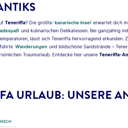
ANTIKS
auf
Teneriffa
? Die größte
kanarische Insel
erwartet dich mi
adespaß
und kulinarischen Delikatessen. Bei ganzjährig m
mperaturen, lässt sich Teneriffa hervorragend erkunden. Z
führte
Wanderungen
und bildschöne Sandstrände – Tenerif
rsönlichen Traumurlaub. Entdecke hier unsere
Teneriffa-A
FFA URLAUB: UNSERE A
UNSCH