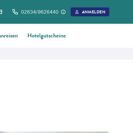
02634/9626440
ANMELDEN
nreisen
Hotelgutscheine