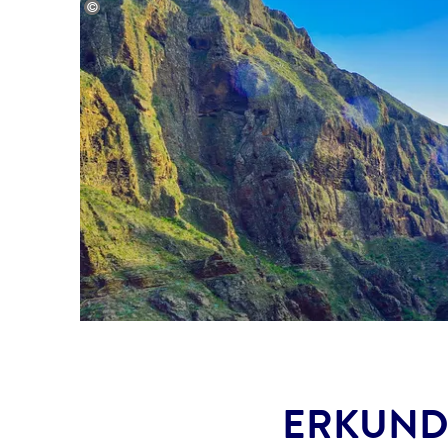
© cristianbalate
ERKUNDE