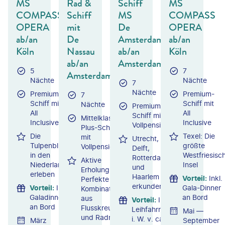
MS
Rad &
Schiff
MS
COMPASS
Schiff
MS
COMPASS
OPERA
mit
De
OPERA
ab/an
De
Amsterdam
ab/an
Köln
Nassau
ab/an
Köln
ab/an
Amsterdam
5
7
Amsterdam
Nächte
Nächte
7
Nächte
Premium-
Premium-
7
Schiff mit
Schiff mit
Nächte
Premium-
All
All
Schiff mit
Mittelklasse-
Inclusive
Inclusive
Vollpension
Plus-Schiff
Die
Texel: Die
mit
Utrecht,
Tulpenblüte
größte
Vollpension
Delft,
in den
Westfriesisc
Rotterdam
Aktive
Niederlanden
Insel
und
Erholung:
erleben
Haarlem
Vorteil
:
Inkl.
Perfekte
erkunden
Vorteil
:
Inkl.
Gala-Dinner
Kombination
Galadinner
an Bord
aus
Vorteil
:
Inkl.
an Bord
Flusskreuzfahrt
Leihfahrrad
Mai —
und Radreise
i. W. v. ca.
März
September