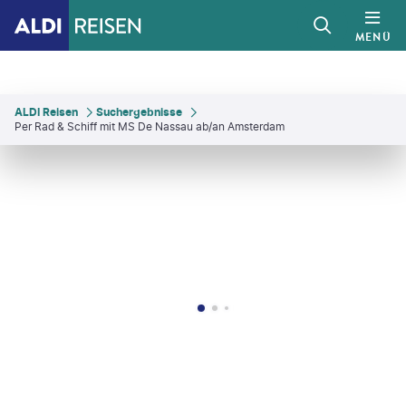
MENÜ
ALDI Reisen
Suchergebnisse
Per Rad & Schiff mit MS De Nassau ab/an Amsterdam
estock - gty
©
Yasonya
©
Wirestock - gty