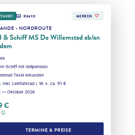
ZFAHRT
K84131
MERKEN
LANDE - NORDROUTE
d & Schiff MS De Willemstad ab/an
rdam
hte
m-Schiff mit Vollpension
einsel Texel erkunden
l
:
Inkl. Leihfahrrad i. W. v. ca. 91 €
t — Oktober 2026
9
€
TERMINE & PREISE
L TEILEN