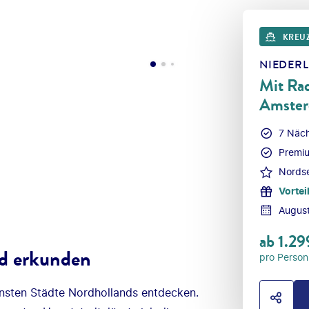
KREU
NIEDER
Mit Ra
Amste
7 Näc
Premiu
Nordse
Vortei
Augus
ab
1.29
nd erkunden
pro Person
nsten Städte Nordhollands entdecken.
HOTE