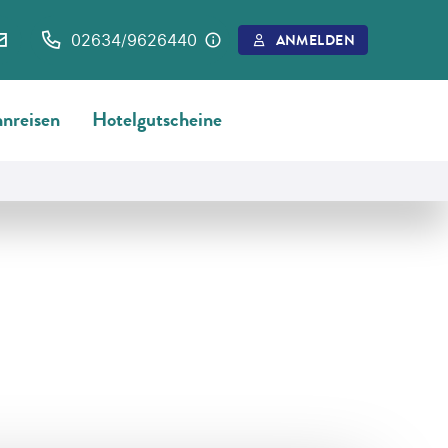
02634/9626440
ANMELDEN
nreisen
Hotelgutscheine
©
Costas_Gkanasos_Photography - gty