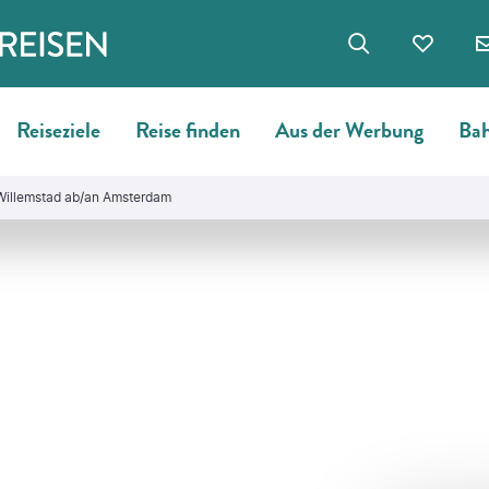
Reiseziele
Reise finden
Aus der Werbung
Bah
Willemstad ab/an Amsterdam