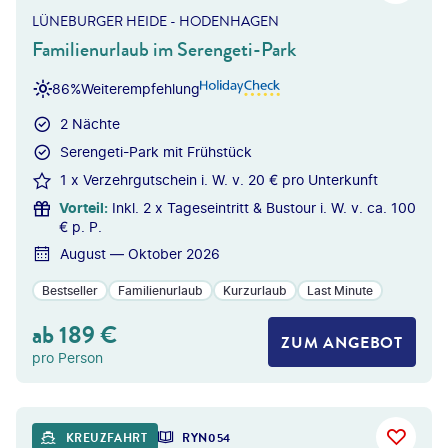
LÜNEBURGER HEIDE - HODENHAGEN
Familienurlaub im Serengeti-Park
86%
Weiterempfehlung
2 Nächte
Serengeti-Park mit Frühstück
1 x Verzehrgutschein i. W. v. 20 € pro Unterkunft
Vorteil
:
Inkl. 2 x Tageseintritt & Bustour i. W. v. ca. 100
€ p. P.
August — Oktober 2026
Bestseller
Familienurlaub
Kurzurlaub
Last Minute
ab
189
€
ZUM ANGEBOT
pro Person
erxes Longhand - gty
KREUZFAHRT
RYN054