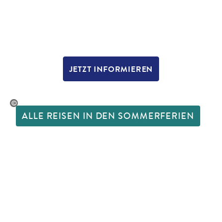
JETZT INFORMIEREN
eth Vanchaichana - gty
ALLE REISEN IN DEN SOMMERFERIEN