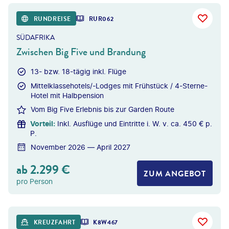
RUNDREISE
RUR062
SÜDAFRIKA
Zwischen Big Five und Brandung
13- bzw. 18-tägig inkl. Flüge
Mittelklassehotels/-Lodges mit Frühstück / 4-Sterne-
Hotel mit Halbpension
Vom Big Five Erlebnis bis zur Garden Route
Vorteil
:
Inkl. Ausflüge und Eintritte i. W. v. ca. 450 € p.
P.
November 2026 — April 2027
ab
2.299
€
ZUM ANGEBOT
pro Person
©
Photofex - gty
KREUZFAHRT
K8W467