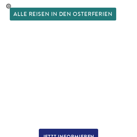
©FTiare - gty
ALLE REISEN IN DEN OSTERFERIEN
JETZT INFORMIEREN