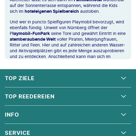
auf der Sonnenterrasse entspannen, während die Kids
sich im
hoteleigenen Spielbereich
austoben.
Und wer in puncto Spielfiguren Playmobil bevorzugt, wird
ebenfalls fündig. Unweit von Nürnberg öffnet der
P
laymobil-FunPark
seine Tore und gewährt Eintritt in eine
atemberaubende Welt
voller Piraten, Meerjungfrauen,
Ritter und Feen. Hier und auf zahlreichen anderen Wasser-
und Aktivspielplätzen gibt es jede Menge auszuprobieren
und zu entdecken. Anschließend kann man sich im
gemütlichen 3,5- oder 4-Sterne-Hotel erholen.
FOOTER
Footer navigation
Spaß für die ganze Familie hält auch die
Therme Erding
TOP ZIELE
bereit – ein exotisches Wohlfühlparadies unter Palmen
mitten in Bayern. Mit mehr als 25 Rutschen, einem
Wellenbad, Ruheoasen und einem Saunabereich ist auch
ALPEN
TOP REEDEREIEN
hier für alle Geschmäcker etwas dabei. Egal wie dein
Traumurlaub aussehen soll, Familienreisen nach Bayern
ANDALUSIEN
haben für jedes Familienmitglied etwas zu bieten.
COSTA KREUZFAHRTEN
INFO
SKANDINAVIEN
MSC CRUISES
ORIENT
ÜBER UNS
SERVICE