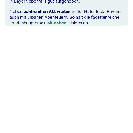
in Bayern ebenfalls gut aufgehoben.
Neben
zahlreichen Aktivitäten
in der Natur lockt Bayern
auch mit urbanen Abenteuern. So hält die facettenreiche
Landeshauptstadt
München
einiges an
Sehenswürdigkeiten
und
kulturellen Highlights
bereit,
die darauf warten, von euch entdeckt zu werden! Besucht
die berühmte
Frauenkirche
, taucht in das bunte Treiben
des
Viktualienmarkts
auf dem
Marienplatz
ein und stärkt
euch in einem der vielen urigen Brauhäuser mit traditionell
bayrischen Spezialitäten.