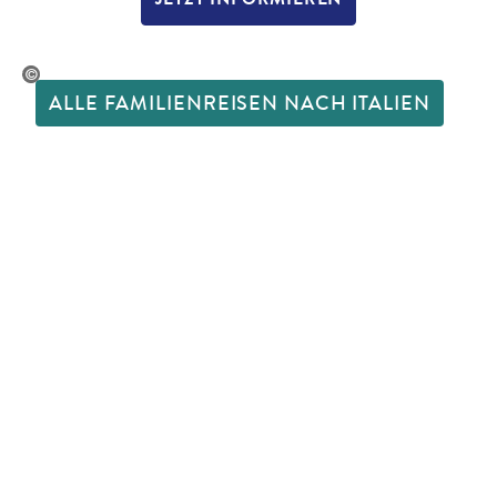
ksandarNakic - gty
ALLE FAMILIENREISEN NACH ITALIEN