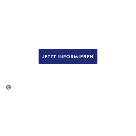
JETZT INFORMIEREN
ge/Paul Bradbury - gty