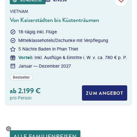
RUNDREISE
R1V034
VIETNAM
Von Kaiserstädten bis Küstenträumen
18-tägig inkl. Flüge
Mittelklassehotels/Dschunke mit Verpflegung
5 Nächte Baden in Phan Thiet
Vorteil
:
Inkl. Ausflüge & Eintritte i. W. v. ca. 780 € p. P.
Januar — Dezember 2027
Bestseller
ab
2.199
€
ZUM ANGEBOT
pro Person
ulkapopkova-gty
ALLE FAMILIENREISEN